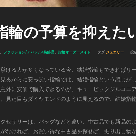
指輪の予算を抑えた
、
ファッション/アパレル/装飾品
、
指輪オーダーメイド
タグ
ジュエリー
投
を挙げる人が多くなっている今、結婚指輪もできればリ
、見るからに安っぽい指輪では、結婚指輪という感じが
、意外に安価で購入できるのが、キュービックジルコニ
ら、見た目もダイヤモンドのように見えるので、結婚指
アクセサリーは、バッグなどと違い、中古品でも新品の
りがなければ、お買い得な中古品を探せば、掘り出し物